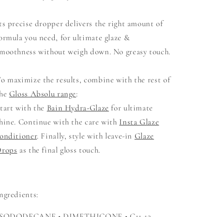
ts precise dropper delivers the right amount of
ormula you need, for
ultimate glaze &
moothness
without weigh down. No greasy touch.
o maximize the results
, combine with the rest of
the
Gloss Absolu range
:
tart with the
Bain Hydra-Glaze
for ultimate
hine. Continue with the care with
Insta Glaze
onditioner
. Finally, style with leave-in
Glaze
Drops
as the final gloss touch.
ngredients:
ISODODECANE • DIMETHICONE • C11-13