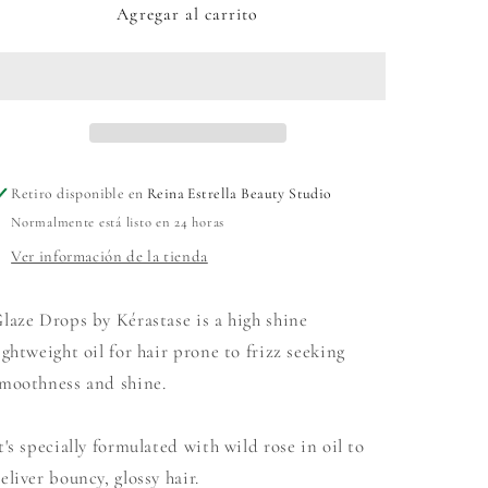
Agregar al carrito
Retiro disponible en
Reina Estrella Beauty Studio
Normalmente está listo en 24 horas
Ver información de la tienda
laze Drops by Kérastase is a
high shine
ightweight oil
for hair prone to frizz seeking
moothness and shine.
t's specially formulated with wild rose in oil to
eliver
bouncy, glossy hair
.