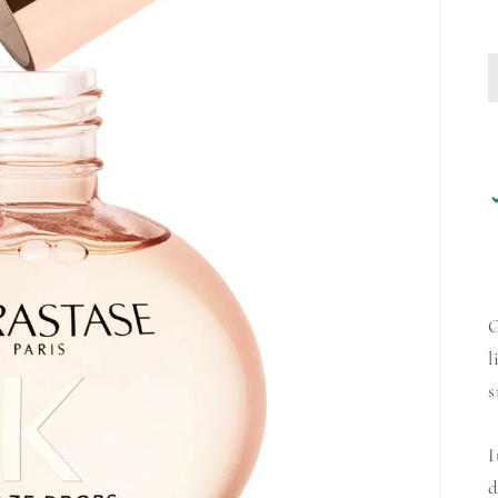
G
l
s
I
d