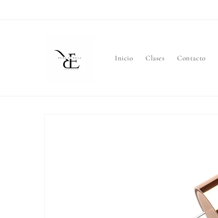
Ir
directamente
al contenido
Inicio
Clases
Contacto
Ir
directamente
a la
información
del producto