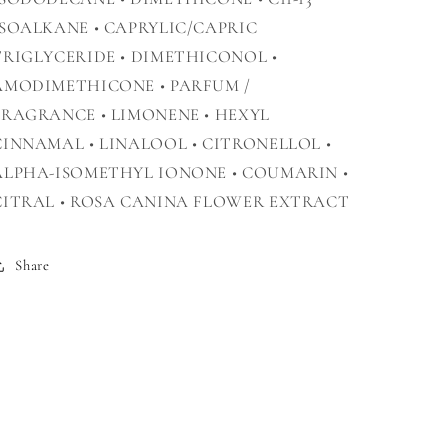
ISOALKANE • CAPRYLIC/CAPRIC
TRIGLYCERIDE • DIMETHICONOL •
AMODIMETHICONE • PARFUM /
FRAGRANCE • LIMONENE • HEXYL
CINNAMAL • LINALOOL • CITRONELLOL •
ALPHA-ISOMETHYL IONONE • COUMARIN •
CITRAL • ROSA CANINA FLOWER EXTRACT
Share