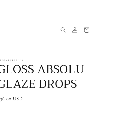
Iniciar
Carrito
sesión
EINA ESTRELLA
GLOSS ABSOLU
GLAZE DROPS
Precio
$36.00 USD
habitual