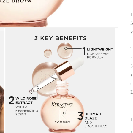
I
f
s
T
S
s
c
I